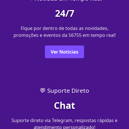
24/7
Fique por dentro de todas as novidades,
promoções e eventos da 56755 em tempo real!
Ver Notícias
💬 Suporte Direto
Chat
Suporte direto via Telegram, respostas rápidas e
atendimento personalizado!