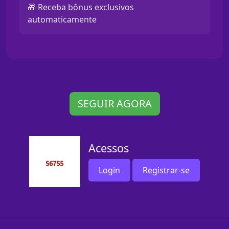
🎁 Receba bônus exclusivos
automaticamente
SEGUIR AGORA
Acessos
Login
Registrar-se