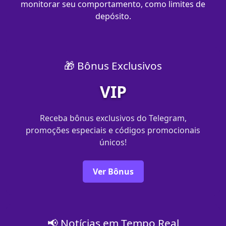
monitorar seu comportamento, como limites de
depósito.
🎁 Bônus Exclusivos
VIP
Receba bônus exclusivos do Telegram,
promoções especiais e códigos promocionais
únicos!
Ver Bônus
📢 Notícias em Tempo Real