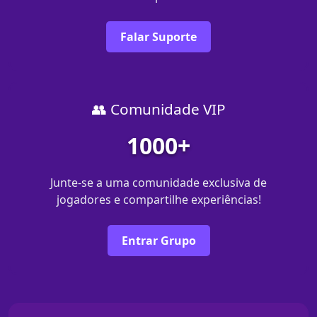
Falar Suporte
👥 Comunidade VIP
1000+
Junte-se a uma comunidade exclusiva de
jogadores e compartilhe experiências!
Entrar Grupo