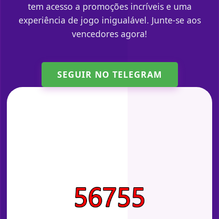
tem acesso a promoções incríveis e uma
experiência de jogo inigualável. Junte-se aos
vencedores agora!
SEGUIR NO TELEGRAM