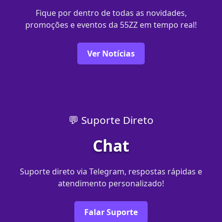
Fique por dentro de todas as novidades,
promoções e eventos da 55ZZ em tempo real!
Ver Notícias
💬 Suporte Direto
Chat
Suporte direto via Telegram, respostas rápidas e
atendimento personalizado!
Falar Suporte