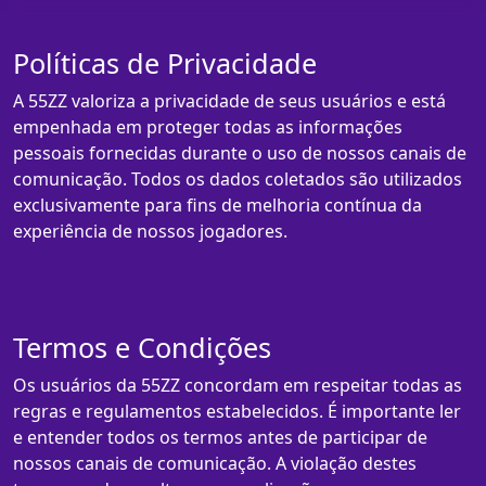
Políticas de Privacidade
A 55ZZ valoriza a privacidade de seus usuários e está
empenhada em proteger todas as informações
pessoais fornecidas durante o uso de nossos canais de
comunicação. Todos os dados coletados são utilizados
exclusivamente para fins de melhoria contínua da
experiência de nossos jogadores.
Termos e Condições
Os usuários da 55ZZ concordam em respeitar todas as
regras e regulamentos estabelecidos. É importante ler
e entender todos os termos antes de participar de
nossos canais de comunicação. A violação destes