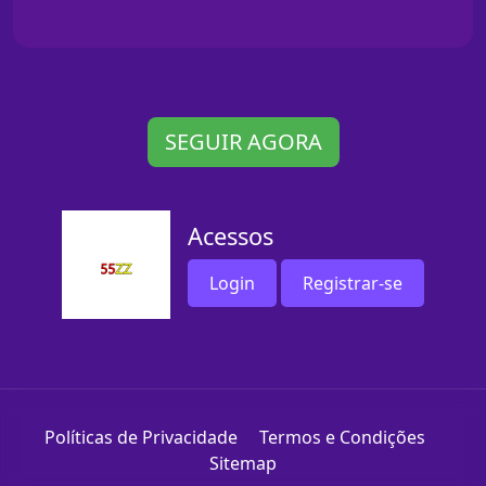
SEGUIR AGORA
Acessos
Login
Registrar-se
Políticas de Privacidade
Termos e Condições
Sitemap