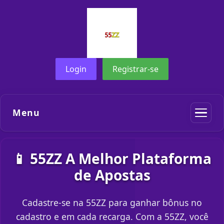
Login
Registrar-se
Menu
📱 55ZZ A Melhor Plataforma
de Apostas
Cadastre-se na 55ZZ para ganhar bônus no
cadastro e em cada recarga. Com a 55ZZ, você