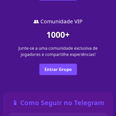
👥 Comunidade VIP
1000+
Junte-se a uma comunidade exclusiva de
jogadores e compartilhe experiências!
Entrar Grupo
📱 Como Seguir no Telegram