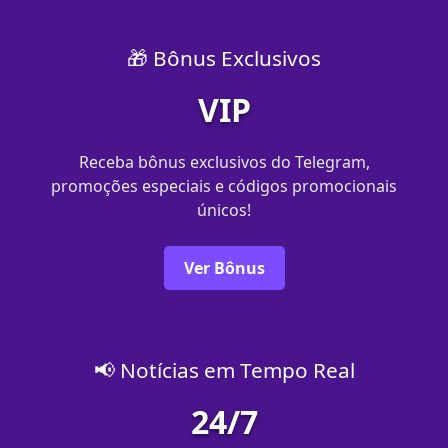
🎁 Bônus Exclusivos
VIP
Receba bônus exclusivos do Telegram,
promoções especiais e códigos promocionais
únicos!
Ver Bônus
📢 Notícias em Tempo Real
24/7