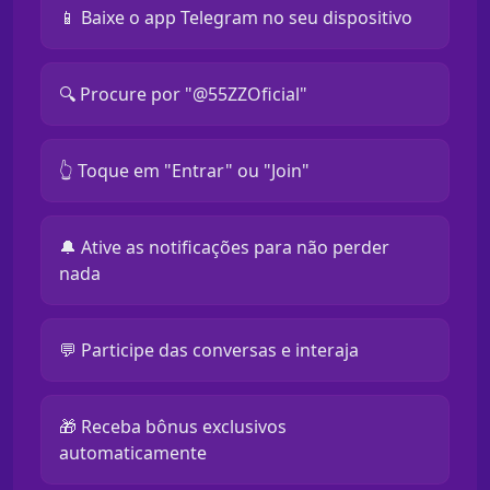
📱 Baixe o app Telegram no seu dispositivo
🔍 Procure por "@55ZZOficial"
👆 Toque em "Entrar" ou "Join"
🔔 Ative as notificações para não perder
nada
💬 Participe das conversas e interaja
🎁 Receba bônus exclusivos
automaticamente