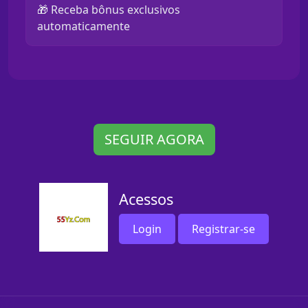
🎁 Receba bônus exclusivos
automaticamente
SEGUIR AGORA
Acessos
Login
Registrar-se