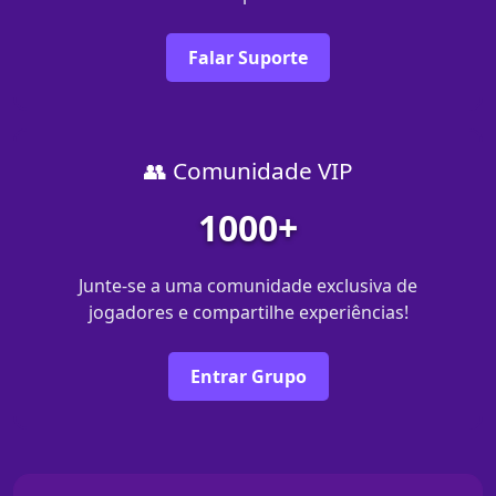
Falar Suporte
👥 Comunidade VIP
1000+
Junte-se a uma comunidade exclusiva de
jogadores e compartilhe experiências!
Entrar Grupo