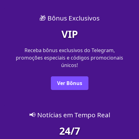
🎁 Bônus Exclusivos
VIP
Receba bônus exclusivos do Telegram,
promoções especiais e códigos promocionais
únicos!
Ver Bônus
📢 Notícias em Tempo Real
24/7