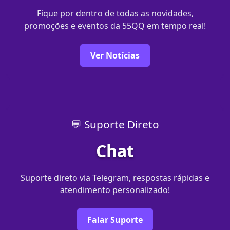
Fique por dentro de todas as novidades,
promoções e eventos da 55QQ em tempo real!
Ver Notícias
💬 Suporte Direto
Chat
Suporte direto via Telegram, respostas rápidas e
atendimento personalizado!
Falar Suporte