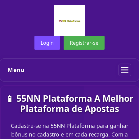
Login
Registrar-se
Menu
📱 55NN Plataforma A Melhor
Plataforma de Apostas
Cadastre-se na 55NN Plataforma para ganhar
bônus no cadastro e em cada recarga. Com a