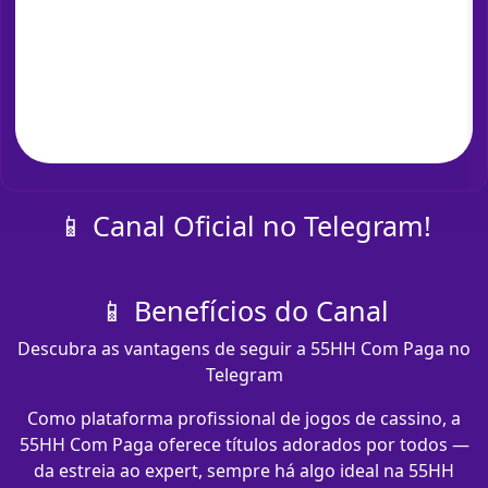
📱 Canal Oficial no Telegram!
📱 Benefícios do Canal
Descubra as vantagens de seguir a 55HH Com Paga no
Telegram
Como plataforma profissional de jogos de cassino, a
55HH Com Paga oferece títulos adorados por todos —
da estreia ao expert, sempre há algo ideal na 55HH