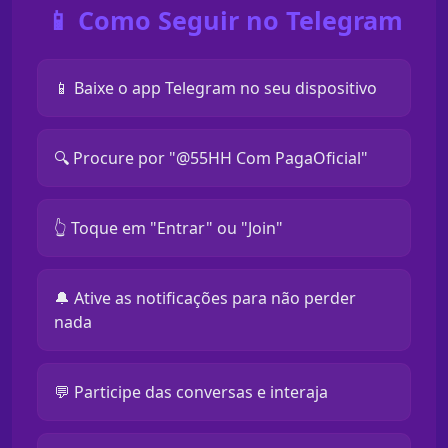
📱 Como Seguir no Telegram
📱 Baixe o app Telegram no seu dispositivo
🔍 Procure por "@55HH Com PagaOficial"
👆 Toque em "Entrar" ou "Join"
🔔 Ative as notificações para não perder
nada
💬 Participe das conversas e interaja