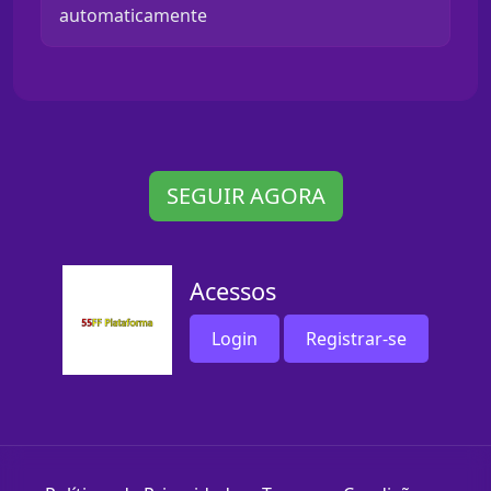
automaticamente
SEGUIR AGORA
Acessos
Login
Registrar-se