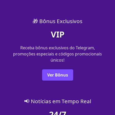
🎁 Bônus Exclusivos
VIP
Receba bônus exclusivos do Telegram,
promoções especiais e códigos promocionais
únicos!
Ver Bônus
📢 Notícias em Tempo Real
24/7