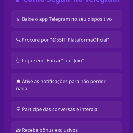
📱 Baixe o app Telegram no seu dispositivo
🔍 Procure por "@55FF PlataformaOficial"
👆 Toque em "Entrar" ou "Join"
🔔 Ative as notificações para não perder
nada
💬 Participe das conversas e interaja
🎁 Receba bônus exclusivos