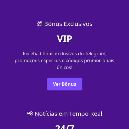
🎁 Bônus Exclusivos
VIP
Receba bônus exclusivos do Telegram,
promoções especiais e códigos promocionais
únicos!
Ver Bônus
📢 Notícias em Tempo Real
24/7