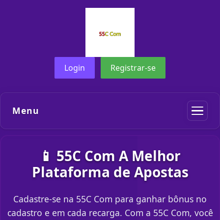
Login
Registrar-se
Menu
📱 55C Com A Melhor
Plataforma de Apostas
Cadastre-se na 55C Com para ganhar bônus no
cadastro e em cada recarga. Com a 55C Com, você