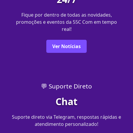
Fique por dentro de todas as novidades,
promoções e eventos da 55C Com em tempo
real!
Ver Notícias
💬 Suporte Direto
Chat
Suporte direto via Telegram, respostas rápidas e
atendimento personalizado!