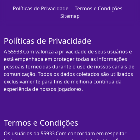
Políticas de Privacidade
Termos e Condições
Sitemap
Políticas de Privacidade
A 55933.Com valoriza a privacidade de seus usuários e
está empenhada em proteger todas as informações
pessoais fornecidas durante o uso de nossos canais de
comunicação. Todos os dados coletados são utilizados
exclusivamente para fins de melhoria contínua da
experiência de nossos jogadores.
Termos e Condições
Os usuários da 55933.Com concordam em respeitar