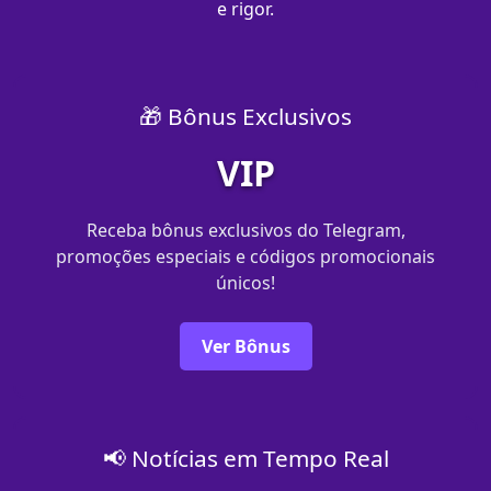
e rigor.
🎁 Bônus Exclusivos
VIP
Receba bônus exclusivos do Telegram,
promoções especiais e códigos promocionais
únicos!
Ver Bônus
📢 Notícias em Tempo Real