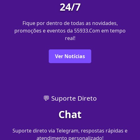
24/7
Fique por dentro de todas as novidades,
promoções e eventos da 55933.Com em tempo
real!
Ver Notícias
💬 Suporte Direto
Chat
Suporte direto via Telegram, respostas rápidas e
atendimento personalizado!