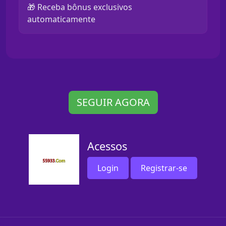
🎁 Receba bônus exclusivos
automaticamente
SEGUIR AGORA
Acessos
Login
Registrar-se