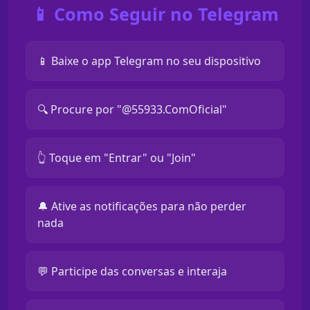
📱 Como Seguir no Telegram
📱 Baixe o app Telegram no seu dispositivo
🔍 Procure por "@55933.ComOficial"
👆 Toque em "Entrar" ou "Join"
🔔 Ative as notificações para não perder
nada
💬 Participe das conversas e interaja