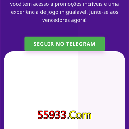
você tem acesso a promoções incríveis e uma
experiência de jogo inigualável. Junte-se aos
vencedores agora!
SEGUIR NO TELEGRAM