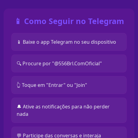
📱 Como Seguir no Telegram
📱 Baixe o app Telegram no seu dispositivo
🔍 Procure por "@556Brl.ComOficial"
👆 Toque em "Entrar" ou "Join"
🔔 Ative as notificações para não perder
nada
💬 Participe das conversas e interaja