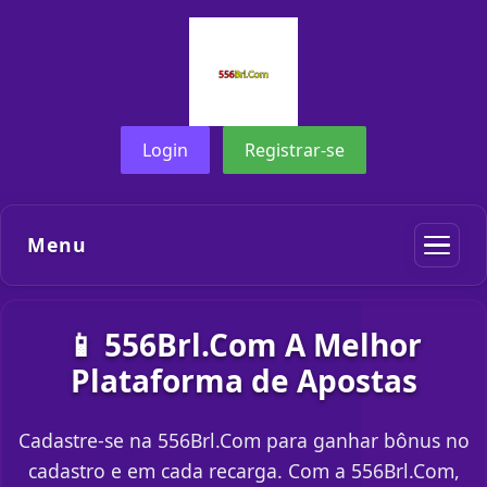
Login
Registrar-se
Menu
📱 556Brl.Com A Melhor
Plataforma de Apostas
Cadastre-se na 556Brl.Com para ganhar bônus no
cadastro e em cada recarga. Com a 556Brl.Com,