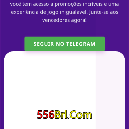
você tem acesso a promoções incríveis e uma
experiência de jogo inigualável. Junte-se aos
vencedores agora!
SEGUIR NO TELEGRAM