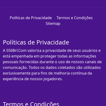
Políticas de Privacidade
Termos e Condições
Sitemap
Políticas de Privacidade
A 556Brl.Com valoriza a privacidade de seus usuários e
está empenhada em proteger todas as informações
pessoais fornecidas durante o uso de nossos canais de
comunicação. Todos os dados coletados são utilizados
exclusivamente para fins de melhoria contínua da
experiência de nossos jogadores.
Termos e Condições