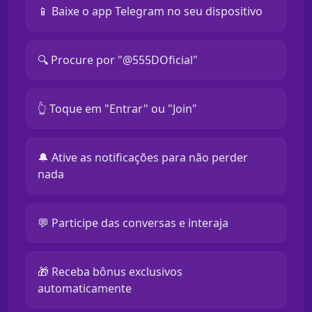
📱 Baixe o app Telegram no seu dispositivo
🔍 Procure por "@555DOficial"
👆 Toque em "Entrar" ou "Join"
🔔 Ative as notificações para não perder
nada
💬 Participe das conversas e interaja
🎁 Receba bônus exclusivos
automaticamente