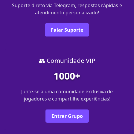
Suporte direto via Telegram, respostas rápidas e
atendimento personalizado!
Falar Suporte
👥 Comunidade VIP
1000+
Junte-se a uma comunidade exclusiva de
jogadores e compartilhe experiências!
Entrar Grupo