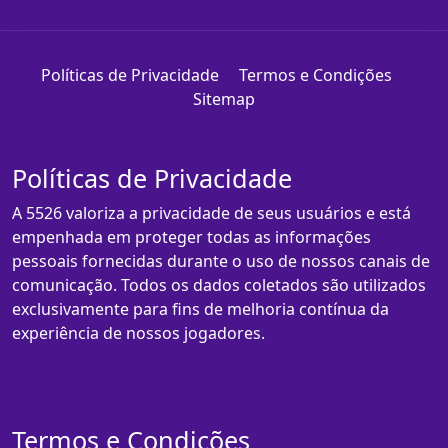
Políticas de Privacidade
Termos e Condições
Sitemap
Políticas de Privacidade
A 5526 valoriza a privacidade de seus usuários e está
empenhada em proteger todas as informações
pessoais fornecidas durante o uso de nossos canais de
comunicação. Todos os dados coletados são utilizados
exclusivamente para fins de melhoria contínua da
experiência de nossos jogadores.
Termos e Condições