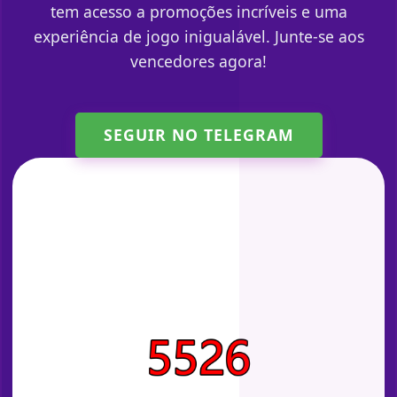
tem acesso a promoções incríveis e uma
experiência de jogo inigualável. Junte-se aos
vencedores agora!
SEGUIR NO TELEGRAM