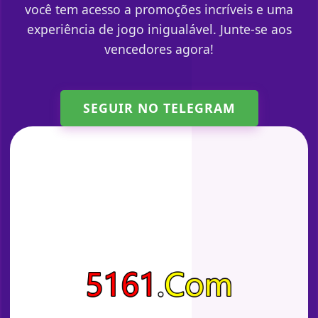
você tem acesso a promoções incríveis e uma
experiência de jogo inigualável. Junte-se aos
vencedores agora!
SEGUIR NO TELEGRAM