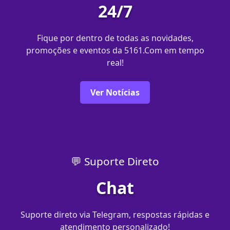
24/7
Fique por dentro de todas as novidades,
promoções e eventos da 5161.Com em tempo
real!
Ver Notícias
💬 Suporte Direto
Chat
Suporte direto via Telegram, respostas rápidas e
atendimento personalizado!