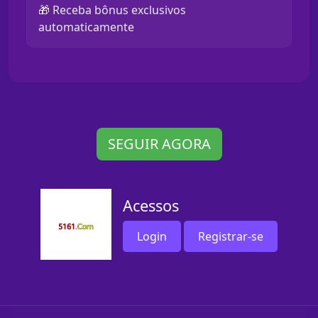
🎁 Receba bônus exclusivos
automaticamente
SEGUIR AGORA
Acessos
Login
Registrar-se