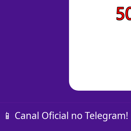
📱 Canal Oficial no Telegram!