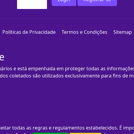
Políticas de Privacidade
Termos e Condições
Sitemap
de
suários e está empenhada em proteger todas as informaçõe
os coletados são utilizados exclusivamente para fins de m
tar todas as regras e regulamentos estabelecidos. É impo