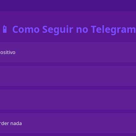
📱 Como Seguir no Telegram
ositivo
erder nada