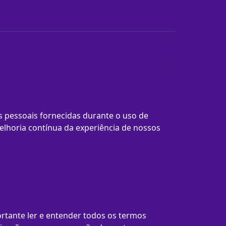
s pessoais fornecidas durante o uso de
elhoria contínua da experiência de nossos
rtante ler e entender todos os termos