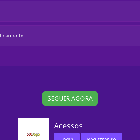
a
aticamente
SEGUIR AGORA
Acessos
Login
Registrar-se