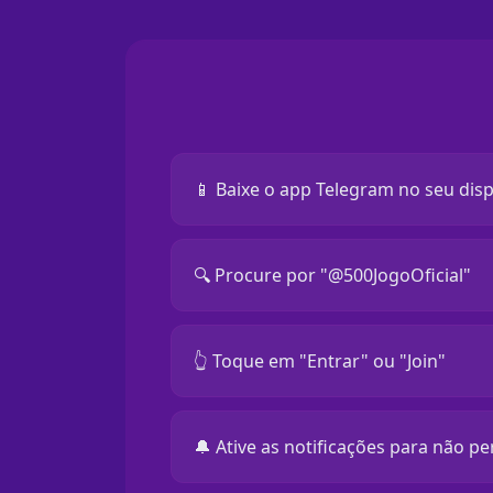
📱 Baixe o app Telegram no seu disp
🔍 Procure por "@500JogoOficial"
👆 Toque em "Entrar" ou "Join"
🔔 Ative as notificações para não p