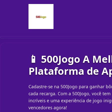
📱 500Jogo A Me
Plataforma de A
Cadastre-se na 500Jogo para ganhar bô
cada recarga. Com a 500Jogo, você tem
incríveis e uma experiência de jogo inig
vencedores agora!