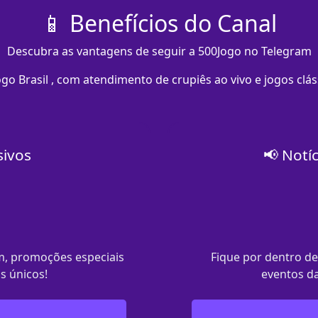
📱 Benefícios do Canal
Descubra as vantagens de seguir a 500Jogo no Telegram
 Brasil , com atendimento de crupiês ao vivo e jogos cláss
sivos
📢 Notí
m, promoções especiais
Fique por dentro d
s únicos!
eventos d