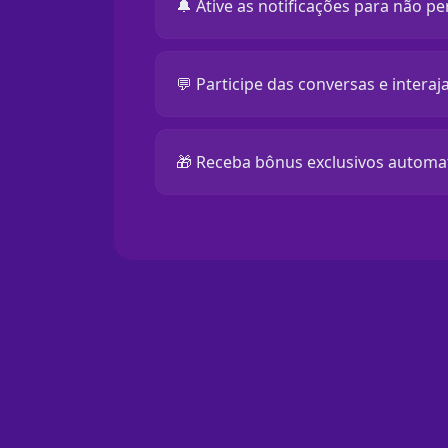
🔔 Ative as notificações para não p
💬 Participe das conversas e interaj
🎁 Receba bônus exclusivos autom