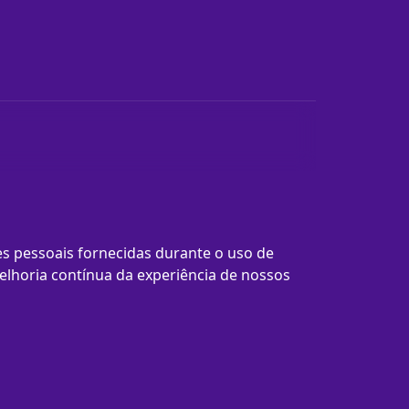
s pessoais fornecidas durante o uso de
elhoria contínua da experiência de nossos