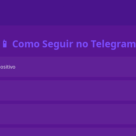
📱 Como Seguir no Telegram
ositivo