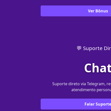
Ver Bônus
💬 Suporte Di
Cha
Suporte direto via Telegram, r
atendimento persona
Falar Suport