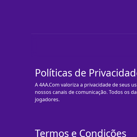
Políticas de Privacida
A 4AA.Com valoriza a privacidade de seus 
nossos canais de comunicação. Todos os dad
jogadores.
Termos e Condições