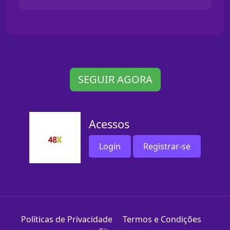
SEGUIR AGORA
Acessos
Login
Registrar-se
Políticas de Privacidade
Termos e Condições