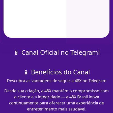
📱 Canal Oficial no Telegram!
📱 Benefícios do Canal
Descubra as vantagens de seguir a 48X no Telegram
Desde sua criação, a 48X mantém o compromisso com
o cliente e a integridade — a 48X Brasil inova
continuamente para oferecer uma experiência de
entretenimento mais saudável.