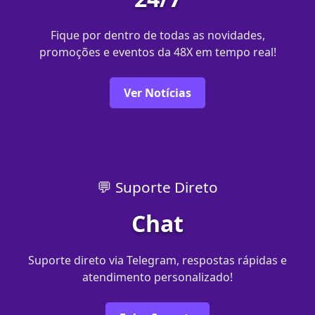
Fique por dentro de todas as novidades,
promoções e eventos da 48X em tempo real!
Ver Notícias
💬 Suporte Direto
Chat
Suporte direto via Telegram, respostas rápidas e
atendimento personalizado!