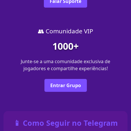
Falar Suporte
👥 Comunidade VIP
1000+
Junte-se a uma comunidade exclusiva de
jogadores e compartilhe experiências!
Entrar Grupo
📱 Como Seguir no Telegram