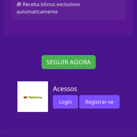
🎁 Receba bônus exclusivos
automaticamente
SEGUIR AGORA
Acessos
Login
Registrar-se