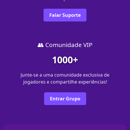
Falar Suporte
👥 Comunidade VIP
1000+
Junte-se a uma comunidade exclusiva de
jogadores e compartilhe experiências!
Entrar Grupo