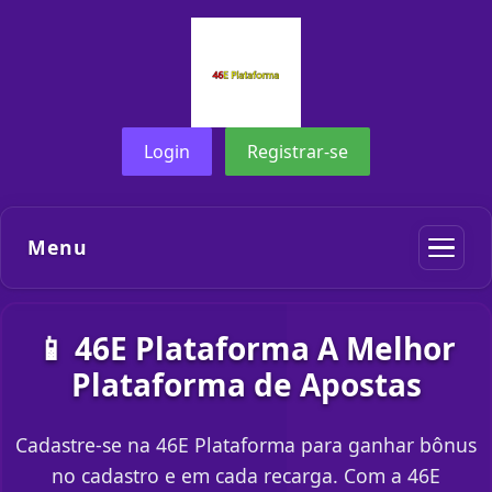
Login
Registrar-se
Menu
📱 46E Plataforma A Melhor
Plataforma de Apostas
Cadastre-se na 46E Plataforma para ganhar bônus
no cadastro e em cada recarga. Com a 46E