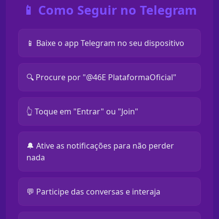
📱 Como Seguir no Telegram
📱 Baixe o app Telegram no seu dispositivo
🔍 Procure por "@46E PlataformaOficial"
👆 Toque em "Entrar" ou "Join"
🔔 Ative as notificações para não perder
nada
💬 Participe das conversas e interaja