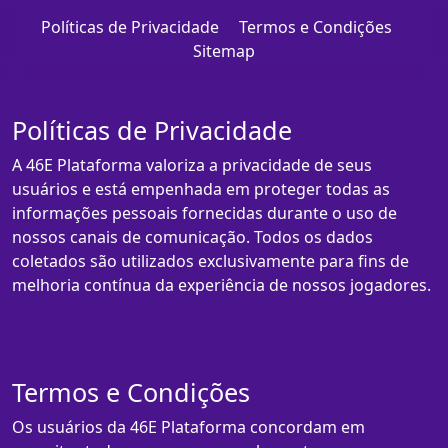
Políticas de Privacidade
Termos e Condições
Sitemap
Políticas de Privacidade
A 46E Plataforma valoriza a privacidade de seus
usuários e está empenhada em proteger todas as
informações pessoais fornecidas durante o uso de
nossos canais de comunicação. Todos os dados
coletados são utilizados exclusivamente para fins de
melhoria contínua da experiência de nossos jogadores.
Termos e Condições
Os usuários da 46E Plataforma concordam em