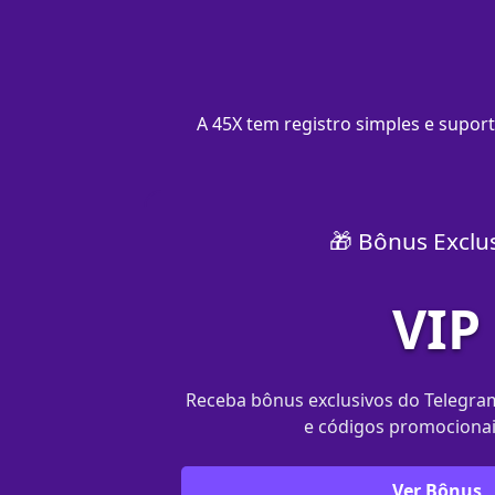
A 45X tem registro simples e supo
🎁 Bônus Exclu
VIP
Receba bônus exclusivos do Telegra
e códigos promocionai
Ver Bônus