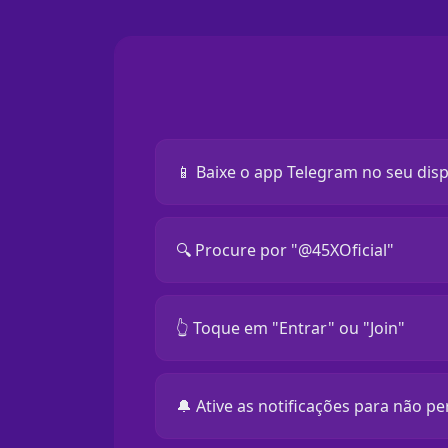
📱 Baixe o app Telegram no seu disp
🔍 Procure por "@45XOficial"
👆 Toque em "Entrar" ou "Join"
🔔 Ative as notificações para não p