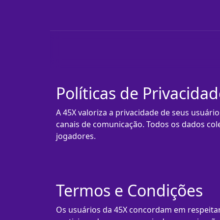
Políticas de Privacida
A 45X valoriza a privacidade de seus usuár
canais de comunicação. Todos os dados cole
jogadores.
Termos e Condições
Os usuários da 45X concordam em respeitar 