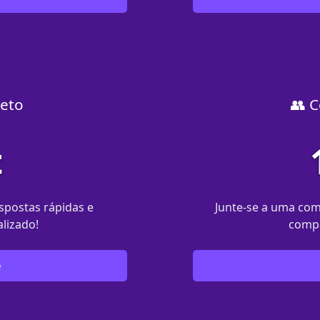
reto
👥 
t
espostas rápidas e
Junte-se a uma com
lizado!
compa
e