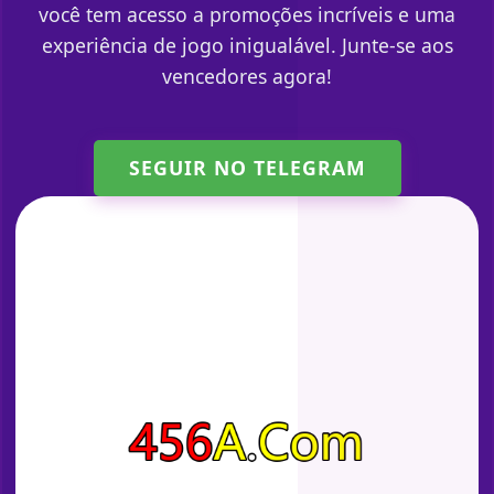
você tem acesso a promoções incríveis e uma
experiência de jogo inigualável. Junte-se aos
vencedores agora!
SEGUIR NO TELEGRAM