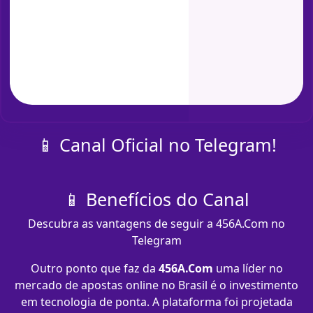
📱 Canal Oficial no Telegram!
📱 Benefícios do Canal
Descubra as vantagens de seguir a 456A.Com no
Telegram
Outro ponto que faz da
456A.Com
uma líder no
mercado de apostas online no Brasil é o investimento
em tecnologia de ponta. A plataforma foi projetada