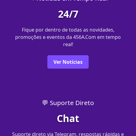
24/7
Fique por dentro de todas as novidades,
promoções e eventos da 456A.Com em tempo
real!
Ver Notícias
💬 Suporte Direto
Chat
Suporte direto via Telegram, respostas rápidas e