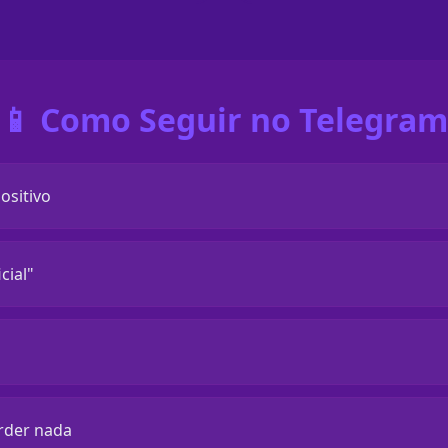
📱 Como Seguir no Telegram
ositivo
cial"
erder nada