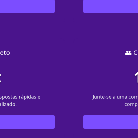
reto
👥 
t
espostas rápidas e
Junte-se a uma com
lizado!
compa
e