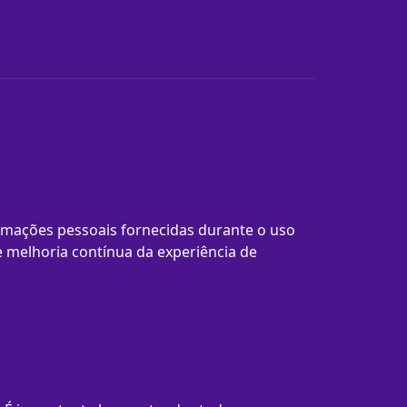
ormações pessoais fornecidas durante o uso
e melhoria contínua da experiência de