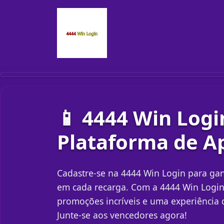
📱 4444 Win Logi
Plataforma de A
Cadastre-se na 4444 Win Login para ga
em cada recarga. Com a 4444 Win Login
promoções incríveis e uma experiência d
Junte-se aos vencedores agora!