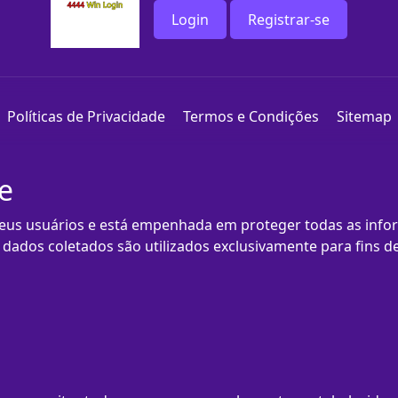
Login
Registrar-se
Políticas de Privacidade
Termos e Condições
Sitemap
de
 seus usuários e está empenhada em proteger todas as inf
dados coletados são utilizados exclusivamente para fins d