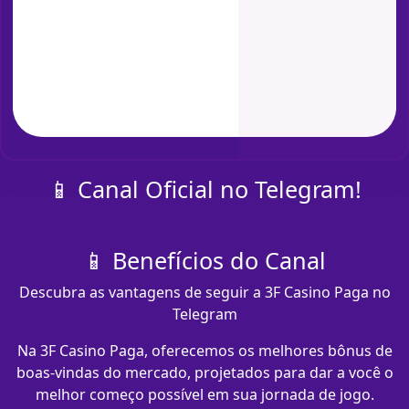
📱 Canal Oficial no Telegram!
📱 Benefícios do Canal
Descubra as vantagens de seguir a 3F Casino Paga no
Telegram
Na 3F Casino Paga, oferecemos os melhores bônus de
boas-vindas do mercado, projetados para dar a você o
melhor começo possível em sua jornada de jogo.