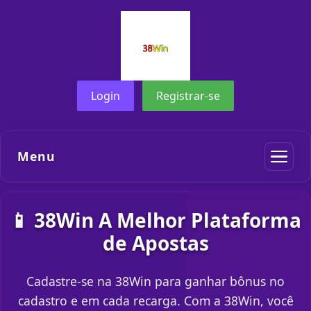
Login
Registrar-se
Menu
📱 38Win A Melhor Plataforma
de Apostas
Cadastre-se na 38Win para ganhar bônus no
cadastro e em cada recarga. Com a 38Win, você