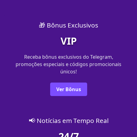
🎁 Bônus Exclusivos
VIP
Receba bônus exclusivos do Telegram,
promoções especiais e códigos promocionais
únicos!
Ver Bônus
📢 Notícias em Tempo Real
24/7