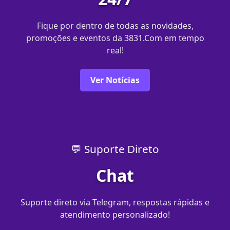
Fique por dentro de todas as novidades,
promoções e eventos da 3831.Com em tempo
real!
Ver Notícias
💬 Suporte Direto
Chat
Suporte direto via Telegram, respostas rápidas e
atendimento personalizado!