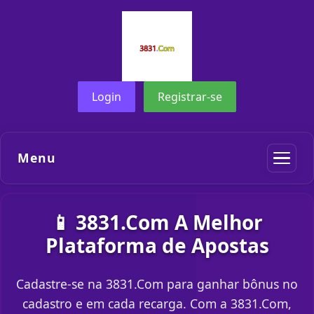
Login
Registrar-se
Menu
📱 3831.Com A Melhor
Plataforma de Apostas
Cadastre-se na 3831.Com para ganhar bônus no
cadastro e em cada recarga. Com a 3831.Com,