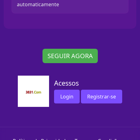
automaticamente
SEGUIR AGORA
Acessos
Login
Registrar-se