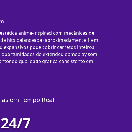
am
o estética anime-inspired com mecânicas de
ia de hits balanceada (aproximadamente 1 em
 expansivos pode cobrir carretos inteiros,
ece oportunidades de extended gameplay sem
antendo qualidade gráfica consistente em
.
cias em Tempo Real
24/7