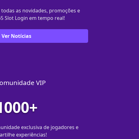
e todas as novidades, promoções e
5 Slot Login em tempo real!
Ver Notícias
Comunidade VIP
1000+
unidade exclusiva de jogadores e
rtilhe experiências!