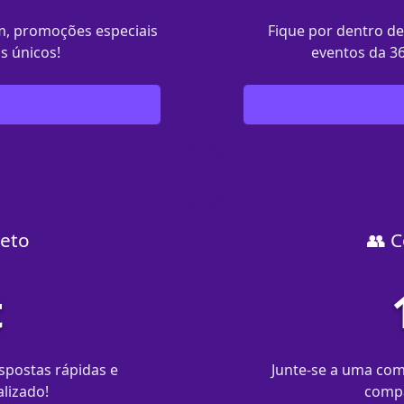
m, promoções especiais
Fique por dentro d
s únicos!
eventos da 36
reto
👥 
t
espostas rápidas e
Junte-se a uma com
lizado!
compa