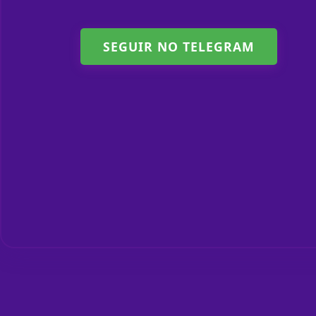
SEGUIR NO TELEGRAM