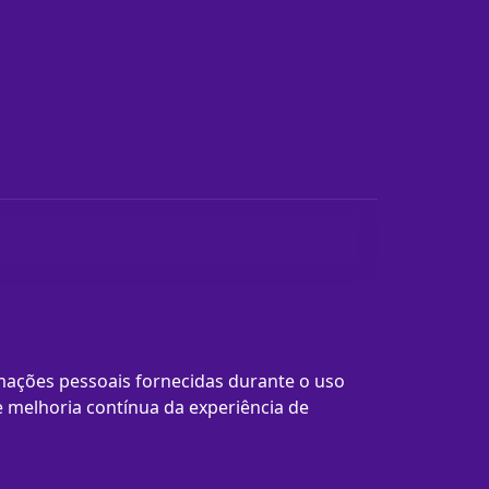
rmações pessoais fornecidas durante o uso
e melhoria contínua da experiência de