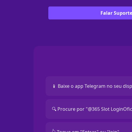
Falar Suport
📱 Baixe o app Telegram no seu disp
🔍 Procure por "@365 Slot LoginOfic