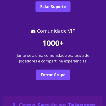
Falar Suporte
👥 Comunidade VIP
1000+
Junte-se a uma comunidade exclusiva de
jogadores e compartilhe experiências!
Entrar Grupo
📱 Como Seguir no Telegram