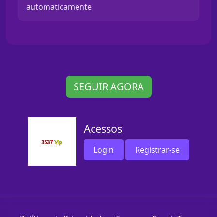
automaticamente
SEGUIR AGORA
Acessos
Login
Registrar-se