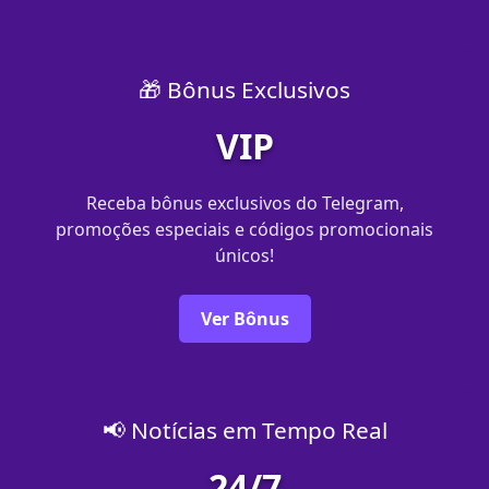
🎁 Bônus Exclusivos
VIP
Receba bônus exclusivos do Telegram,
promoções especiais e códigos promocionais
únicos!
Ver Bônus
📢 Notícias em Tempo Real
24/7