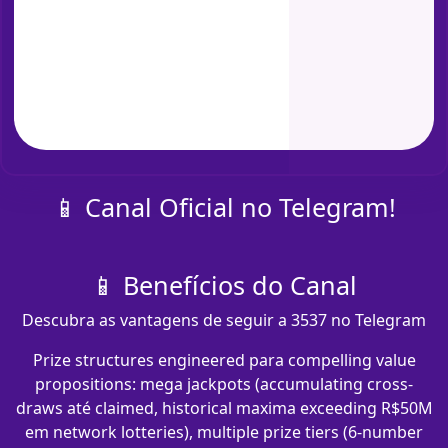
📱 Canal Oficial no Telegram!
📱 Benefícios do Canal
Descubra as vantagens de seguir a 3537 no Telegram
Prize structures engineered para compelling value
propositions: mega jackpots (accumulating cross-
draws até claimed, historical maxima exceeding R$50M
em network lotteries), multiple prize tiers (6-number