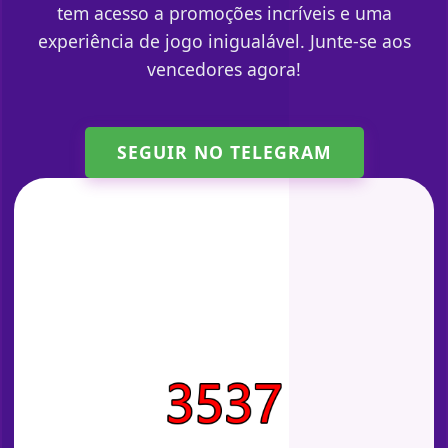
tem acesso a promoções incríveis e uma
experiência de jogo inigualável. Junte-se aos
vencedores agora!
SEGUIR NO TELEGRAM