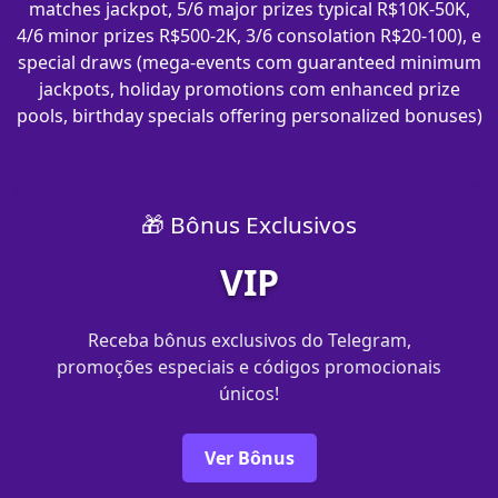
matches jackpot, 5/6 major prizes typical R$10K-50K,
4/6 minor prizes R$500-2K, 3/6 consolation R$20-100), e
special draws (mega-events com guaranteed minimum
jackpots, holiday promotions com enhanced prize
pools, birthday specials offering personalized bonuses)
🎁 Bônus Exclusivos
VIP
Receba bônus exclusivos do Telegram,
promoções especiais e códigos promocionais
únicos!
Ver Bônus