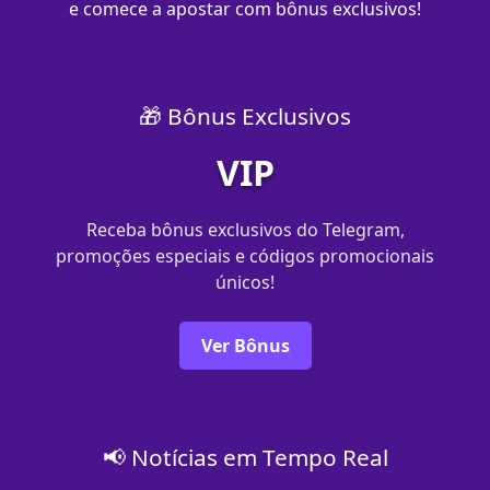
e comece a apostar com bônus exclusivos!
🎁 Bônus Exclusivos
VIP
Receba bônus exclusivos do Telegram,
promoções especiais e códigos promocionais
únicos!
Ver Bônus
📢 Notícias em Tempo Real