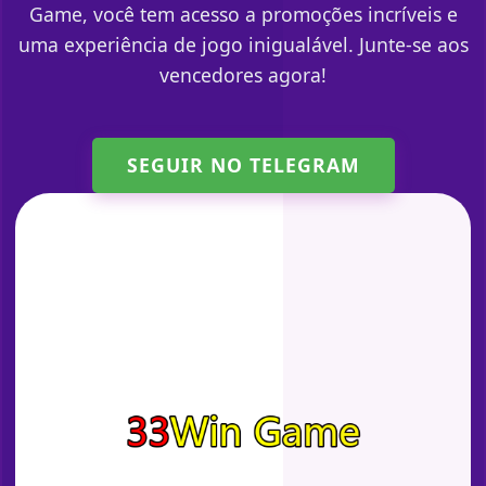
Game, você tem acesso a promoções incríveis e
uma experiência de jogo inigualável. Junte-se aos
vencedores agora!
SEGUIR NO TELEGRAM