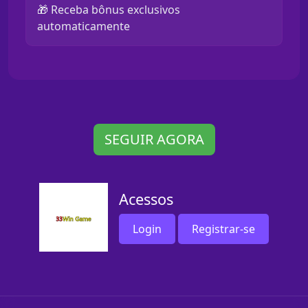
🎁 Receba bônus exclusivos
automaticamente
SEGUIR AGORA
Acessos
Login
Registrar-se