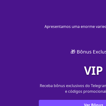
Apresentamos uma enorme variedad
🎁 Bônus Exclu
VIP
Receba bônus exclusivos do Telegra
e códigos promocionai
Ver Bônus