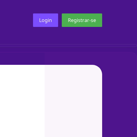
Login
Registrar-se