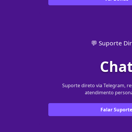
💬 Suporte Di
Cha
Suporte direto via Telegram, r
atendimento persona
Falar Suport