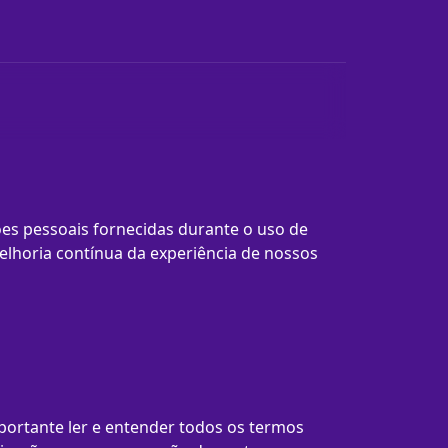
es pessoais fornecidas durante o uso de
elhoria contínua da experiência de nossos
portante ler e entender todos os termos