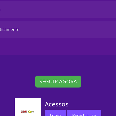
a
aticamente
SEGUIR AGORA
Acessos
Login
Registrar-se