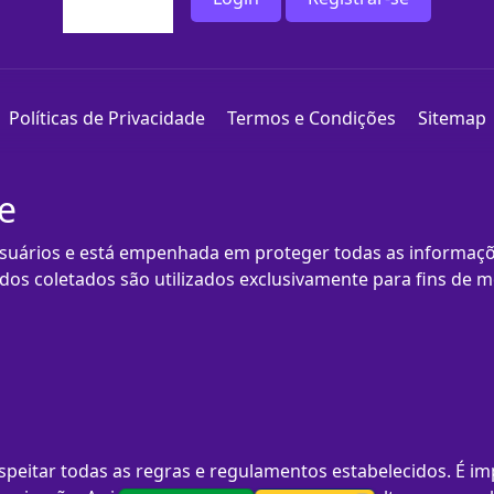
Políticas de Privacidade
Termos e Condições
Sitemap
de
 usuários e está empenhada em proteger todas as informaçõ
os coletados são utilizados exclusivamente para fins de m
eitar todas as regras e regulamentos estabelecidos. É im