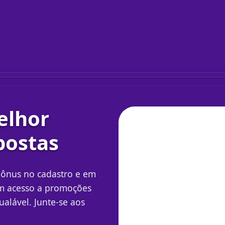
elhor
postas
bônus no cadastro e em
em acesso a promoções
ualável. Junte-se aos