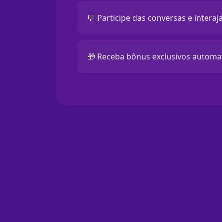
💬 Participe das conversas e interaj
🎁 Receba bônus exclusivos autom