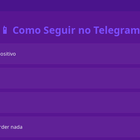
📱 Como Seguir no Telegram
ositivo
erder nada