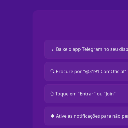
📱 Baixe o app Telegram no seu disp
🔍 Procure por "@3191 ComOficial"
👆 Toque em "Entrar" ou "Join"
🔔 Ative as notificações para não p