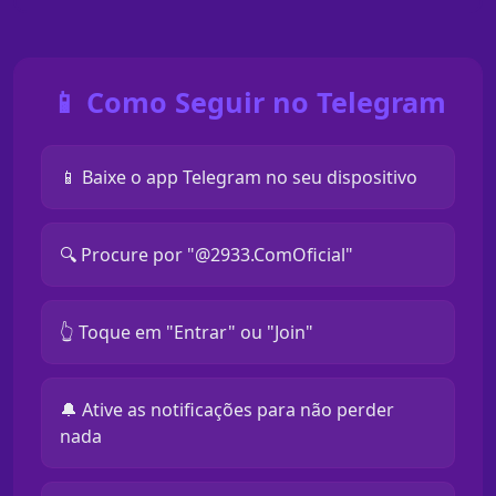
📱 Como Seguir no Telegram
📱 Baixe o app Telegram no seu dispositivo
🔍 Procure por "@2933.ComOficial"
👆 Toque em "Entrar" ou "Join"
🔔 Ative as notificações para não perder
nada