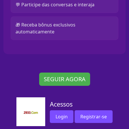
💬 Participe das conversas e interaja
🎁 Receba bônus exclusivos
automaticamente
SEGUIR AGORA
Acessos
Login
Registrar-se