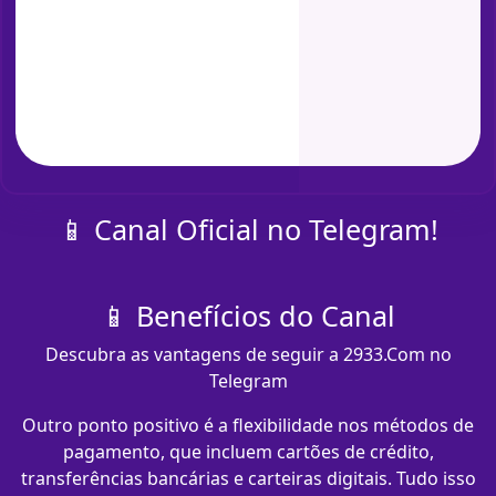
📱 Canal Oficial no Telegram!
📱 Benefícios do Canal
Descubra as vantagens de seguir a 2933.Com no
Telegram
Outro ponto positivo é a flexibilidade nos métodos de
pagamento, que incluem cartões de crédito,
transferências bancárias e carteiras digitais. Tudo isso