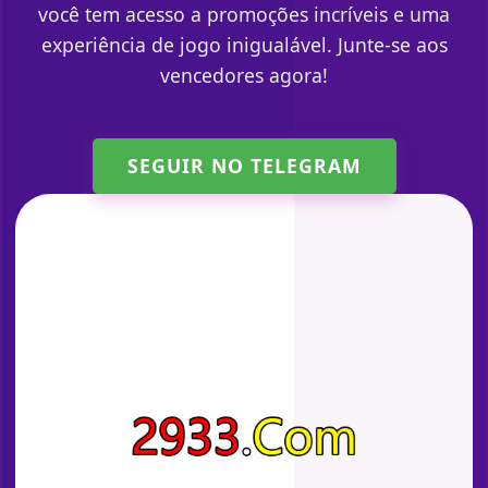
você tem acesso a promoções incríveis e uma
experiência de jogo inigualável. Junte-se aos
vencedores agora!
SEGUIR NO TELEGRAM