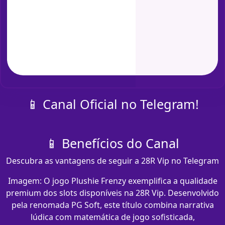
📱 Canal Oficial no Telegram!
📱 Benefícios do Canal
Descubra as vantagens de seguir a 28R Vip no Telegram
Imagem: O jogo Plushie Frenzy exemplifica a qualidade
premium dos slots disponíveis na 28R Vip. Desenvolvido
pela renomada PG Soft, este título combina narrativa
lúdica com matemática de jogo sofisticada,