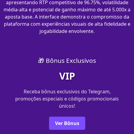
apresentando RTP competitivo de 96.75%, volatilidade
média-alta e potencial de ganho máximo de até 5.000x a
aposta base. A interface demonstra o compromisso da
plataforma com experiências visuais de alta fidelidade e
jogabilidade envolvente.
🎁 Bônus Exclusivos
VIP
Receba bônus exclusivos do Telegram,
promoções especiais e códigos promocionais
únicos!
Ver Bônus