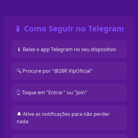
📱 Como Seguir no Telegram
📱 Baixe o app Telegram no seu dispositivo
🔍 Procure por "@28R VipOficial"
👆 Toque em "Entrar" ou "Join"
🔔 Ative as notificações para não perder
nada