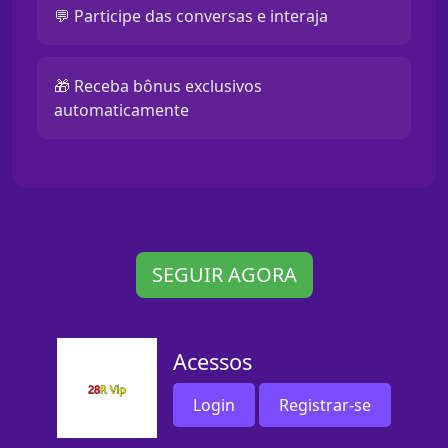
💬 Participe das conversas e interaja
🎁 Receba bônus exclusivos
automaticamente
SEGUIR AGORA
Acessos
Login
Registrar-se