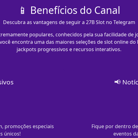
📱 Benefícios do Canal
Descubra as vantagens de seguir a 27B Slot no Telegram
tremamente populares, conhecidos pela sua facilidade de jog
você encontra uma das maiores seleções de slot online do 
jackpots progressivos e recursos interativos.
sivos
📢 Notí
m, promoções especiais
Fique por dentro d
s únicos!
eventos da