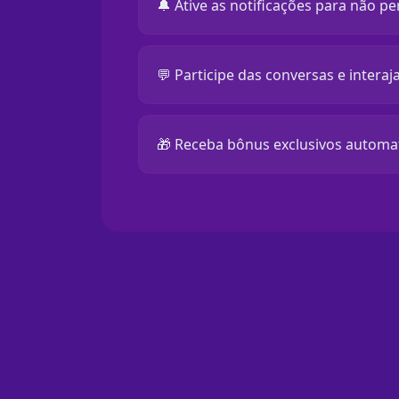
🔔 Ative as notificações para não p
💬 Participe das conversas e interaj
🎁 Receba bônus exclusivos autom