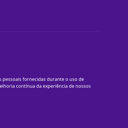
s pessoais fornecidas durante o uso de
elhoria contínua da experiência de nossos