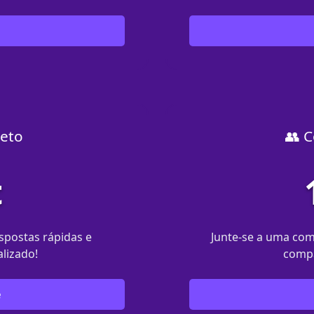
reto
👥 
t
espostas rápidas e
Junte-se a uma com
lizado!
compa
e