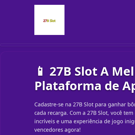
📱 27B Slot A Me
Plataforma de A
Cadastre-se na 27B Slot para ganhar b
cada recarga. Com a 27B Slot, você tem
incríveis e uma experiência de jogo inig
vencedores agora!