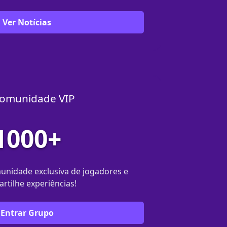
Ver Notícias
Comunidade VIP
1000+
unidade exclusiva de jogadores e
rtilhe experiências!
Entrar Grupo