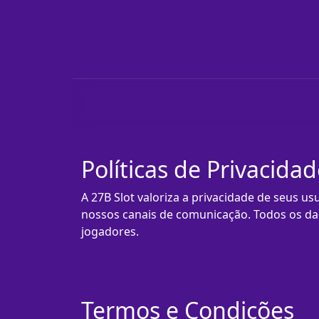
Políticas de Privacida
A 27B Slot valoriza a privacidade de seus 
nossos canais de comunicação. Todos os dad
jogadores.
Termos e Condições