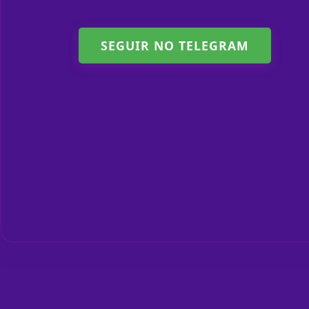
SEGUIR NO TELEGRAM