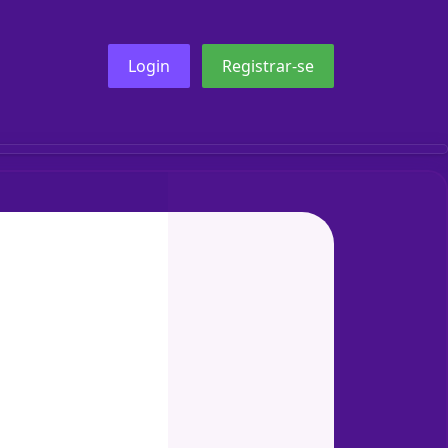
Login
Registrar-se