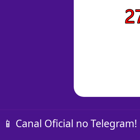
📱 Canal Oficial no Telegram!