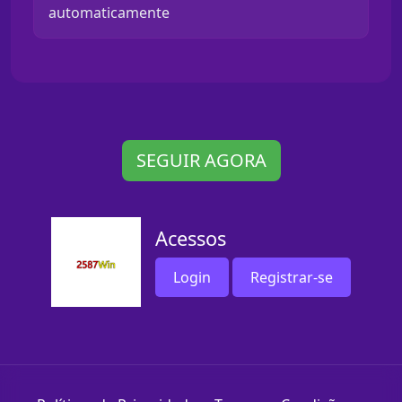
automaticamente
SEGUIR AGORA
Acessos
Login
Registrar-se