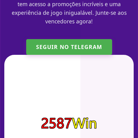
tem acesso a promoções incríveis e uma
experiência de jogo inigualável. Junte-se aos
vencedores agora!
SEGUIR NO TELEGRAM