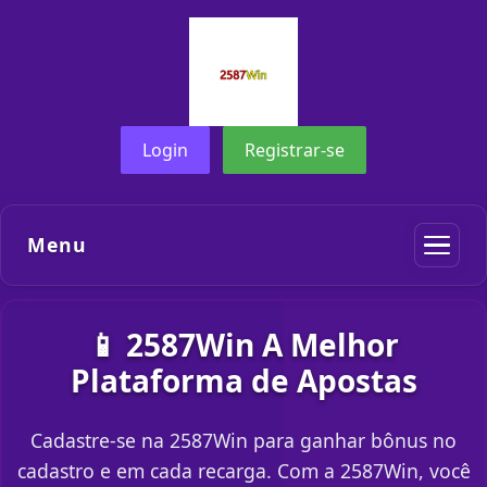
Login
Registrar-se
Menu
📱 2587Win A Melhor
Plataforma de Apostas
Cadastre-se na 2587Win para ganhar bônus no
cadastro e em cada recarga. Com a 2587Win, você