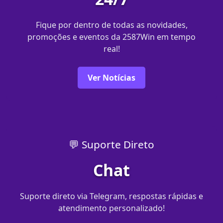
Fique por dentro de todas as novidades,
promoções e eventos da 2587Win em tempo
real!
Ver Notícias
💬 Suporte Direto
Chat
Suporte direto via Telegram, respostas rápidas e
atendimento personalizado!