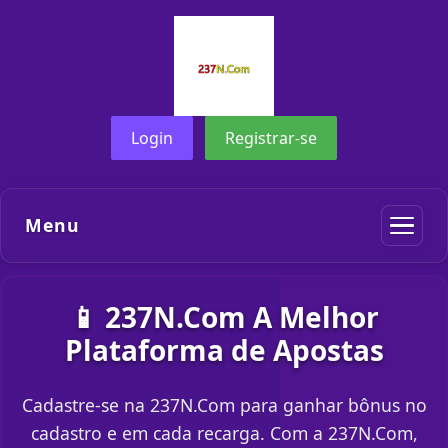
Login
Registrar-se
Menu
📱 237N.Com A Melhor
Plataforma de Apostas
Cadastre-se na 237N.Com para ganhar bônus no
cadastro e em cada recarga. Com a 237N.Com,