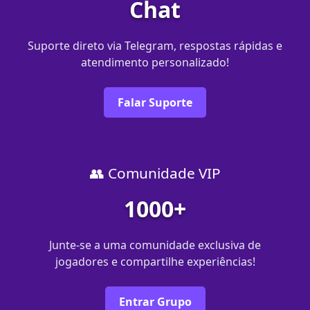
Chat
Suporte direto via Telegram, respostas rápidas e
atendimento personalizado!
Falar Suporte
👥 Comunidade VIP
1000+
Junte-se a uma comunidade exclusiva de
jogadores e compartilhe experiências!
Entrar Grupo