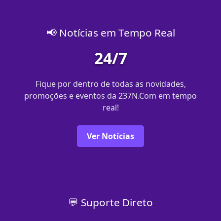
📢 Notícias em Tempo Real
24/7
Fique por dentro de todas as novidades,
promoções e eventos da 237N.Com em tempo
real!
Ver Notícias
💬 Suporte Direto