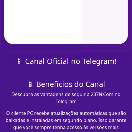
📱 Canal Oficial no Telegram!
📱 Benefícios do Canal
Descubra as vantagens de seguir a 237N.Com no
Telegram
O cliente PC recebe atualizações automáticas que são
baixadas e instaladas em segundo plano. Isso garante
que você sempre tenha acesso às versões mais