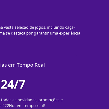
 vasta seleção de jogos, incluindo caça-
rma se destaca por garantir uma experiência
cias em Tempo Real
24/7
e todas as novidades, promoções e
a 222Hot em tempo real!