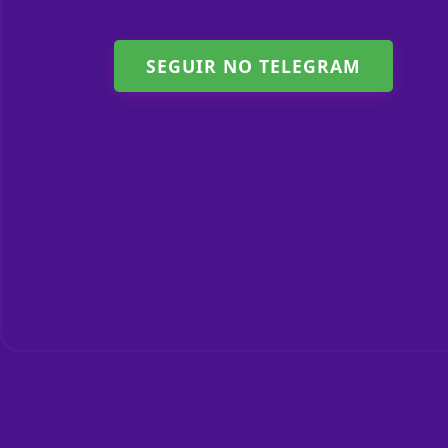
SEGUIR NO TELEGRAM