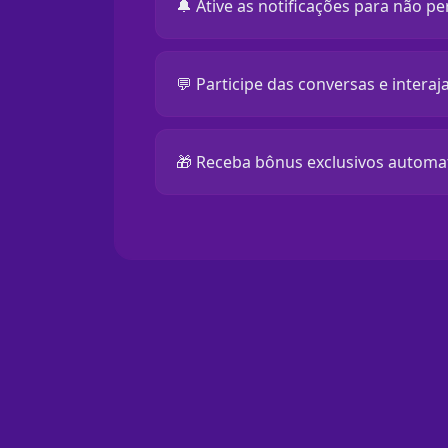
🔔 Ative as notificações para não p
💬 Participe das conversas e interaj
🎁 Receba bônus exclusivos autom