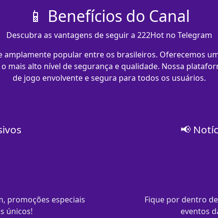
📱 Benefícios do Canal
Descubra as vantagens de seguir a 222Hot no Telegram
e amplamente popular entre os brasileiros. Oferecemos uma
 o mais alto nível de segurança e qualidade. Nossa platafo
de jogo envolvente e segura para todos os usuários.
sivos
📢 Notí
m, promoções especiais
Fique por dentro d
s únicos!
eventos d