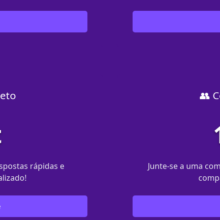
reto
👥 
t
espostas rápidas e
Junte-se a uma com
lizado!
compa
e