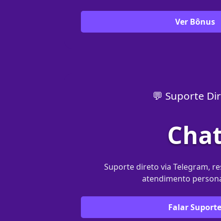
Ver Bônus
💬 Suporte Di
Cha
Suporte direto via Telegram, r
atendimento persona
Falar Suport