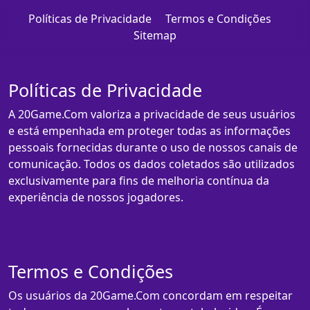
Políticas de Privacidade
Termos e Condições
Sitemap
Políticas de Privacidade
A 20Game.Com valoriza a privacidade de seus usuários
e está empenhada em proteger todas as informações
pessoais fornecidas durante o uso de nossos canais de
comunicação. Todos os dados coletados são utilizados
exclusivamente para fins de melhoria contínua da
experiência de nossos jogadores.
Termos e Condições
Os usuários da 20Game.Com concordam em respeitar