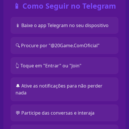
📱 Como Seguir no Telegram
📱 Baixe o app Telegram no seu dispositivo
🔍 Procure por "@20Game.ComOficial"
👆 Toque em "Entrar" ou "Join"
🔔 Ative as notificações para não perder
nada
💬 Participe das conversas e interaja