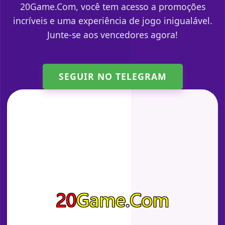
20Game.Com, você tem acesso a promoções
incríveis e uma experiência de jogo inigualável.
Junte-se aos vencedores agora!
SEGUIR NO TELEGRAM