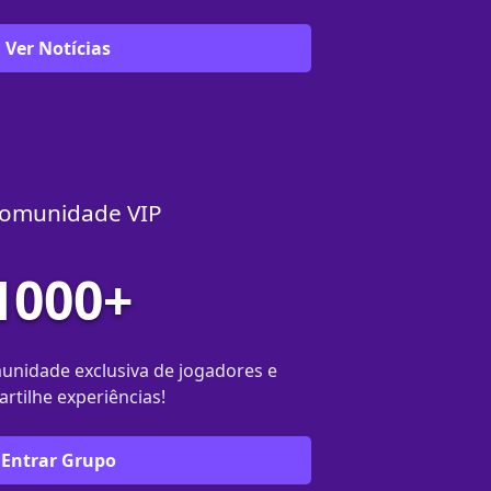
Ver Notícias
Comunidade VIP
1000+
unidade exclusiva de jogadores e
rtilhe experiências!
Entrar Grupo