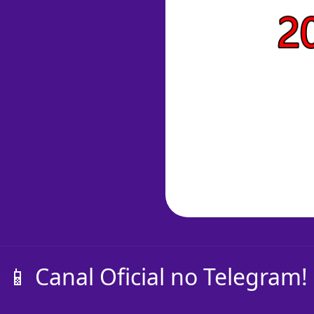
📱 Canal Oficial no Telegram!