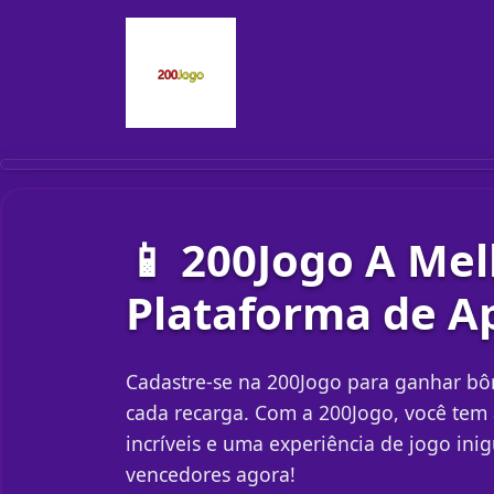
📱 200Jogo A Me
Plataforma de A
Cadastre-se na 200Jogo para ganhar bô
cada recarga. Com a 200Jogo, você tem
incríveis e uma experiência de jogo inig
vencedores agora!