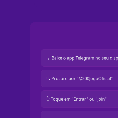
📱 Baixe o app Telegram no seu disp
🔍 Procure por "@200JogoOficial"
👆 Toque em "Entrar" ou "Join"