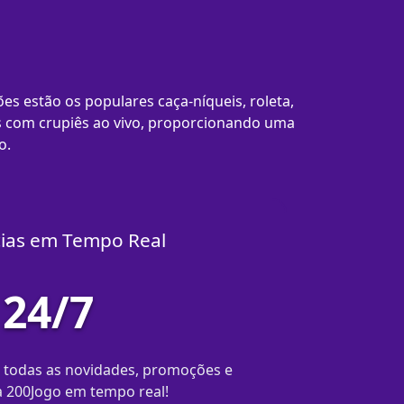
s estão os populares caça-níqueis, roleta,
os com crupiês ao vivo, proporcionando uma
o.
cias em Tempo Real
24/7
e todas as novidades, promoções e
a 200Jogo em tempo real!