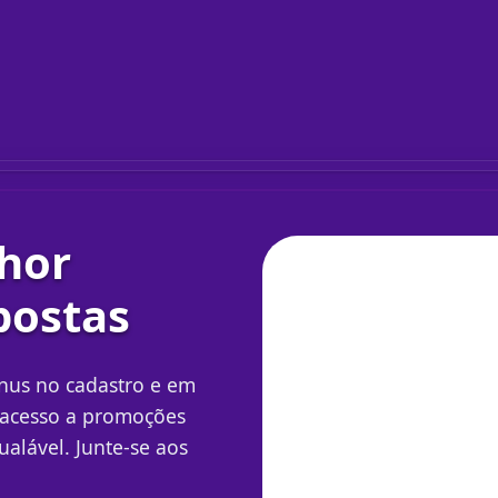
lhor
postas
nus no cadastro e em
 acesso a promoções
ualável. Junte-se aos