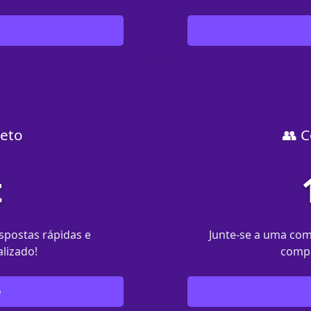
reto
👥 
t
espostas rápidas e
Junte-se a uma com
lizado!
compa
e