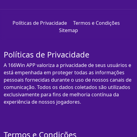
Políticas de Privacidade
Termos e Condições
Sitemap
Políticas de Privacidade
A 166Win APP valoriza a privacidade de seus usuários e
está empenhada em proteger todas as informações
pessoais fornecidas durante o uso de nossos canais de
comunicação. Todos os dados coletados são utilizados
exclusivamente para fins de melhoria contínua da
experiência de nossos jogadores.
Termos e Condições