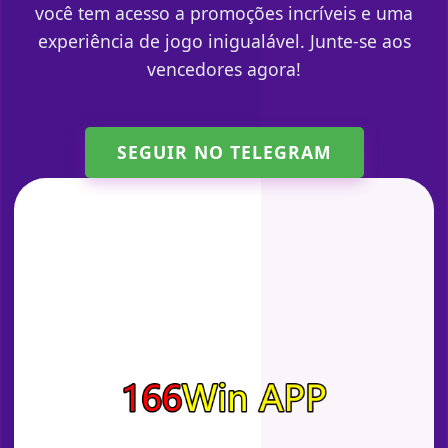
você tem acesso a promoções incríveis e uma
experiência de jogo inigualável. Junte-se aos
vencedores agora!
SEGUIR NO TELEGRAM